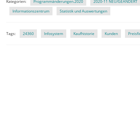
Kategorien:
Programmänderungen.2020
2020-11 NEU/GEÄNDERT
Informationszentrum
Statistik und Auswertungen
Tags:
24360
Infosystem
Kaufhistorie
Kunden
Preisf