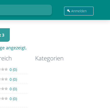
Anmelden
 3
ge angezeigt.
reich
Kategorien
0
(
0
)
0
(
0
)
0
(
0
)
0
(
0
)