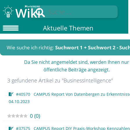
Aktuelle Themen
Wie suche ich richtig:
Suchwort 1 + Suchwort 2 - Suc
Da Sie nicht angemeldet sind, werden Ihnen nur
öffentliche Beiträge angezeigt.
3 gefundene Artikel zu "BusinessIntelligence"
#40570 CAMPUS Report Von Datenbergen zu Erkenntnis
04.10.2023
0
(
0
)
#37575 CAMPUS Report DIY Praxis-Workshop Kennzahlen