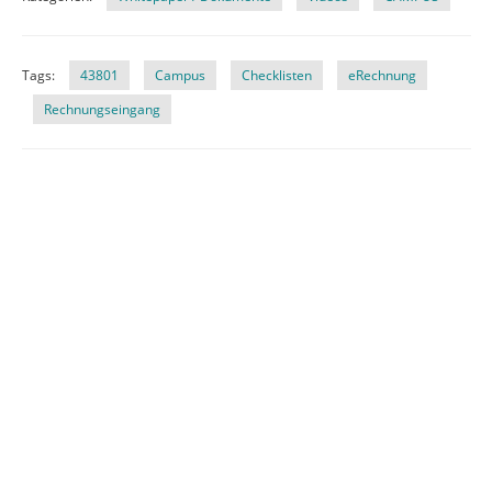
Tags:
43801
Campus
Checklisten
eRechnung
Rechnungseingang