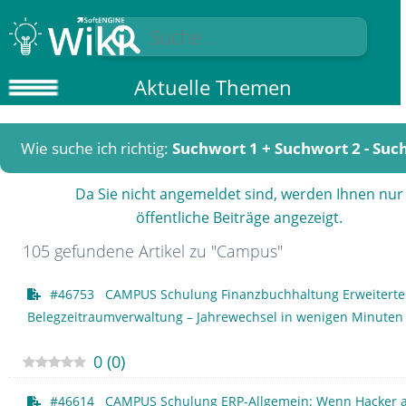
Aktuelle Themen
Wie suche ich richtig:
Suchwort 1 + Suchwort 2 - Suc
Da Sie nicht angemeldet sind, werden Ihnen nur
öffentliche Beiträge angezeigt.
105 gefundene Artikel zu "Campus"
#46753 CAMPUS Schulung Finanzbuchhaltung Erweiterte
Belegzeitraumverwaltung – Jahrewechsel in wenigen Minuten
0
(
0
)
#46614 CAMPUS Schulung ERP-Allgemein: Wenn Hacker a