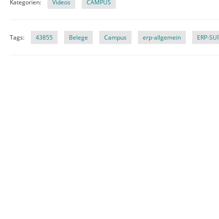
Kategorien:
Videos
CAMPUS
Tags:
43855
Belege
Campus
erp-allgemein
ERP-SU