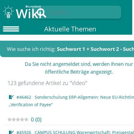
Aktuelle Themen
Wie suche ich richtig:
Suchwort 1 + Suchwort 2 - Suc
Da Sie nicht angemeldet sind, werden Ihnen nur
öffentliche Beiträge angezeigt.
123 gefundene Artikel zu "Video"
#46462 Sonderschulung ERP-Allgemein: Neue EU-Richtlin
„Verification of Payee“
0
(
0
)
#45926 CAMPUS SCHULUNG Warenwirtschaft: Preisgestal