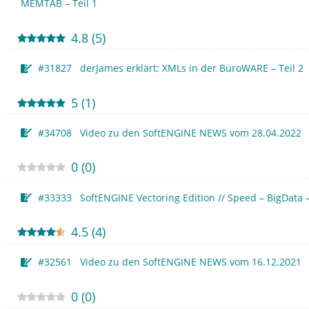
MEMTAB – Teil 1
4.8
(
5
)
#31827 derJames erklärt: XMLs in der BüroWARE – Teil 2
5
(
1
)
#34708 Video zu den SoftENGINE NEWS vom 28.04.2022
0
(
0
)
#33333 SoftENGINE Vectoring Edition // Speed – BigData 
4.5
(
4
)
#32561 Video zu den SoftENGINE NEWS vom 16.12.2021
0
(
0
)