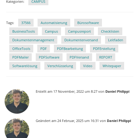
Kategorien:
CAMPUS
Tags:
37566
Automatisierung
Bürosoftware
BusinessTools
Campus
Campusre­port
Checklisten
Dokumentenmanagement
Dokumentenversand
Leitfaden
OfficeTools
PDF
PDFBearbeitung
PDFErstellung
PDFMailer
PDFSoftware
PDFVersand
REPORT
Softwarelösung
Verschlüsselung
Video
Whitepaper
Erstellt am 17 November, 2022 um 8:27 von
Daniel Philippi
Geändert am 24 Februar, 2025 um 16:31 von
Daniel Philippi