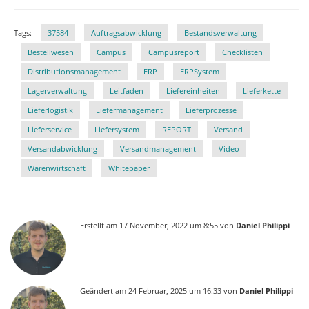
Tags:
37584
Auftragsabwicklung
Bestandsverwaltung
Bestellwesen
Campus
Campusre­port
Checklisten
Distributionsmanagement
ERP
ERPSystem
Lagerverwaltung
Leitfaden
Liefereinheiten
Lieferkette
Lieferlogistik
Liefermanagement
Lieferprozesse
Lieferservice
Liefersystem
REPORT
Versand
Versandabwicklung
Versandmanagement
Video
Warenwirtschaft
Whitepaper
Erstellt am 17 November, 2022 um 8:55 von
Daniel Philippi
Geändert am 24 Februar, 2025 um 16:33 von
Daniel Philippi